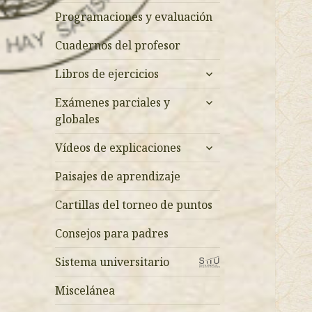
Programaciones y evaluación
Cuadernos del profesor
expande
Libros de ejercicios
el
expande
menú
Exámenes parciales y
el
inferior
globales
menú
expande
inferior
Vídeos de explicaciones
el
menú
Paisajes de aprendizaje
inferior
Cartillas del torneo de puntos
Consejos para padres
Sistema universitario
Miscelánea