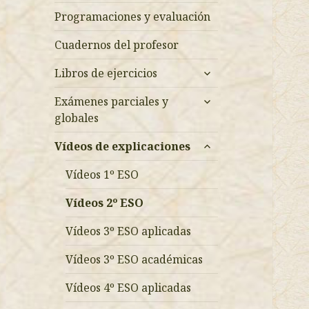
Programaciones y evaluación
Cuadernos del profesor
expande
Libros de ejercicios
el
expande
menú
Exámenes parciales y
el
inferior
globales
menú
expande
inferior
Vídeos de explicaciones
el
menú
Vídeos 1º ESO
inferior
Vídeos 2º ESO
Vídeos 3º ESO aplicadas
Vídeos 3º ESO académicas
Vídeos 4º ESO aplicadas