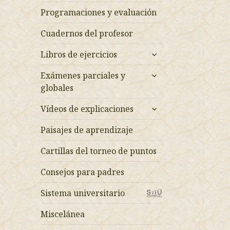
Programaciones y evaluación
Cuadernos del profesor
expande
Libros de ejercicios
el
expande
menú
Exámenes parciales y
el
inferior
globales
menú
expande
inferior
Vídeos de explicaciones
el
menú
Paisajes de aprendizaje
inferior
Cartillas del torneo de puntos
Consejos para padres
Sistema universitario
Miscelánea